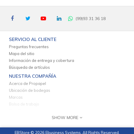
(99)93 31 36 18
SERVICIO AL CLIENTE
Preguntas frecuentes
Mapa del sitio
Información de entrega y cobertura
Búsqueda de artículos
NUESTRA COMPAÑÍA
Acerca de Propapel
Ubicación de bodegas
Marcas
Bolsa de trabajo
Blog Propapel
SHOW MORE
INFORMACIÓN Y POLÍTICAS
Aviso de privacidad
EBStore © 2026
Ebusiness Systems
. All Rights Reserved.