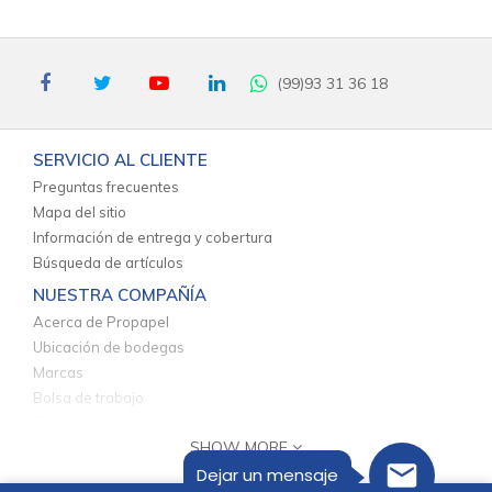
(99)93 31 36 18
SERVICIO AL CLIENTE
Preguntas frecuentes
Mapa del sitio
Información de entrega y cobertura
Búsqueda de artículos
NUESTRA COMPAÑÍA
Acerca de Propapel
Ubicación de bodegas
Marcas
Bolsa de trabajo
Blog Propapel
SHOW MORE
INFORMACIÓN Y POLÍTICAS
Dejar un mensaje
Aviso de privacidad