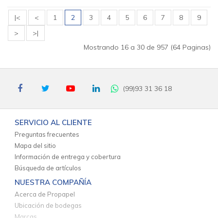
|<
<
1
2
3
4
5
6
7
8
9
>
>|
Mostrando 16 a 30 de 957 (64 Paginas)
(99)93 31 36 18
SERVICIO AL CLIENTE
Preguntas frecuentes
Mapa del sitio
Información de entrega y cobertura
Búsqueda de artículos
NUESTRA COMPAÑÍA
Acerca de Propapel
Ubicación de bodegas
Marcas