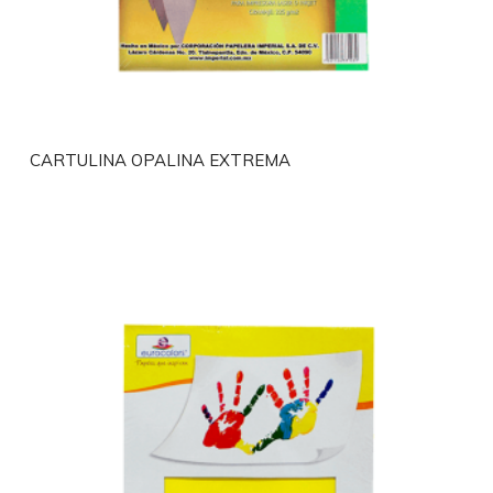
CARTULINA OPALINA EXTREMA