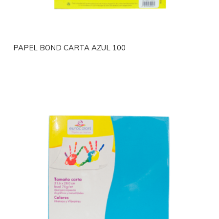
PAPEL BOND CARTA AZUL 100