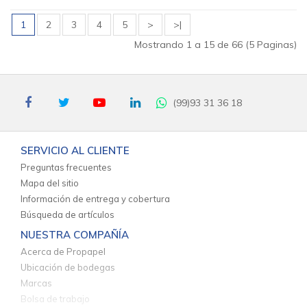
1
2
3
4
5
>
>|
Mostrando 1 a 15 de 66 (5 Paginas)
(99)93 31 36 18
SERVICIO AL CLIENTE
Preguntas frecuentes
Mapa del sitio
Información de entrega y cobertura
Búsqueda de artículos
NUESTRA COMPAÑÍA
Acerca de Propapel
Ubicación de bodegas
Marcas
Bolsa de trabajo