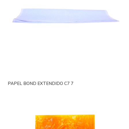
PAPEL BOND EXTENDIDO C7 7