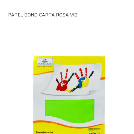
PAPEL BOND CARTA ROSA VIB