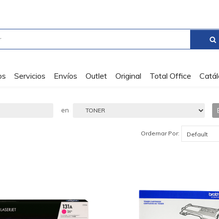
os
Servicios
Envíos
Outlet
Original
Total Office
Catá
en
Ordernar Por: