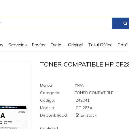
os
Servicios
Envíos
Outlet
Original
Total Office
Catá
TONER COMPATIBLE HP CF2
Marca:
#N/A
Categoria:
TONER COMPATIBLE
Código:
242041
Modelo:
CF-283A
Disponibilidad:
En stock
Cantidad