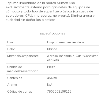
Espuma limpiadora de la marca Silimex, uso
exclusivamente externo para gabinetes de équipos de
cómputo y todo tipo de superficie plástica (
carcasas de
copiadoras, CPU, impresoras, no breaks).
Elimina grasa y
suciedad sin dañar los plásticos.
Especificaciones
Uso
Limpiar, remover residuos
Color
Blanco
Material/Componente
Aerosol inflamable, Gas *Consultar
etiqueta
Unidad de
Pieza
medida/Presentación
Contenido
454 ml
Aroma
N/A
Código de barras
7503002196113