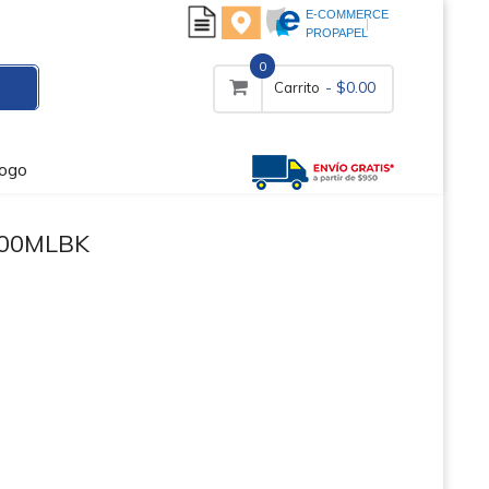
E-COMMERCE
PROPAPEL
0
- $0.00
Carrito
logo
100MLBK